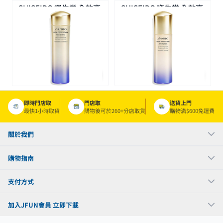
SHISEIDO 資生堂 全效亮
KIEHL'S 金盞花植物精華
白賦活滋潤乳液
爽膚水 250ML
100ml(滋潤型)
$790.0
$385.0
即時門店取
門店取
送貨上門
最快1小時取貨
購物後可於260+分店取貨
購物滿$600免運費
關於我們
購物指南
支付方式
加入JFUN會員 立即下載