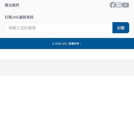
關注我們
訂閱JHC最新資訊
訂閱
© 2026 JHC. 版權所有。