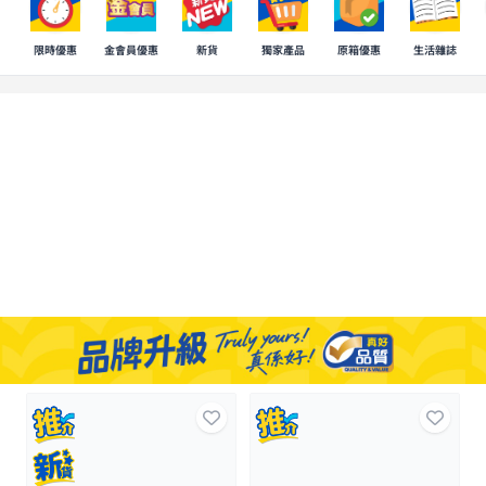
限時優惠
金會員優惠
新貨
獨家產品
原箱優惠
生活雜誌