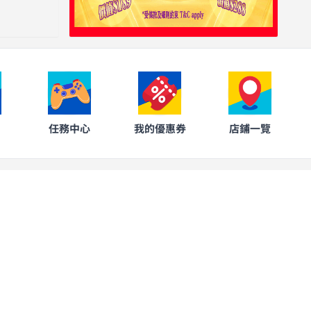
任務中心
我的優惠券
店鋪一覽