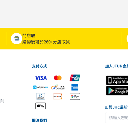
門店取
購物後可於260+分店取貨
支付方式
加入JFUN會
細則
訂閱JHC最
關注我們