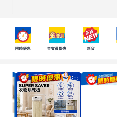
限時優惠
金會員優惠
新貨