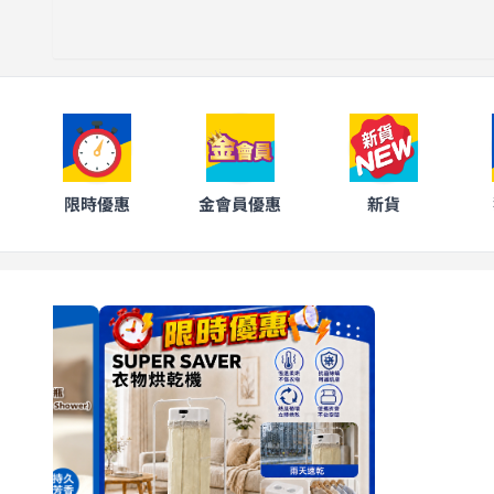
限時優惠
金會員優惠
新貨