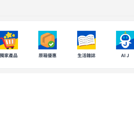
獨家產品
原箱優惠
生活雜誌
AI J