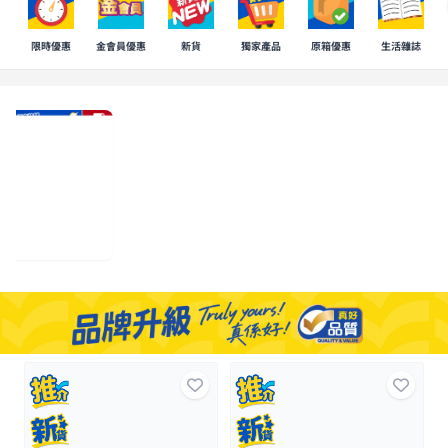
限時優惠
金會員優惠
新貨
獨家產品
原箱優惠
生活雜誌