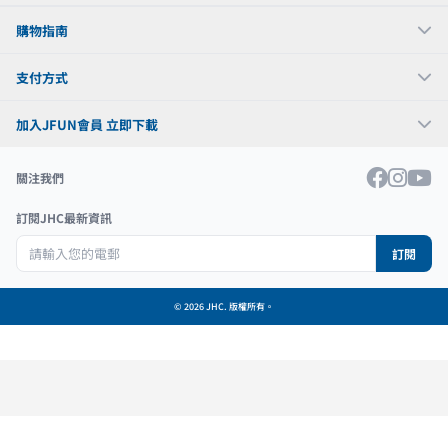
購物指南
支付方式
加入JFUN會員 立即下載
關注我們
訂閱JHC最新資訊
訂閱
© 2026 JHC. 版權所有。