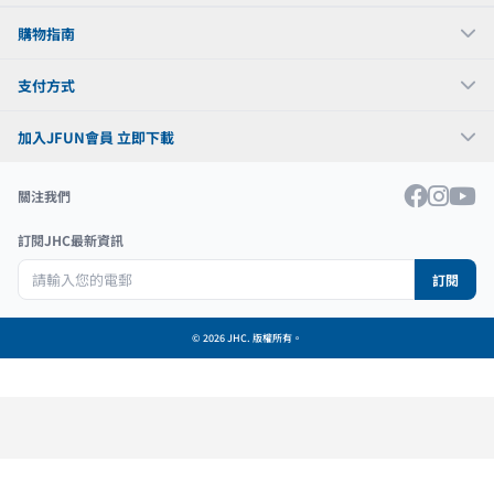
購物指南
支付方式
加入JFUN會員 立即下載
關注我們
訂閱JHC最新資訊
訂閱
© 2026 JHC. 版權所有。