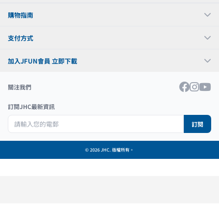
購物指南
支付方式
加入JFUN會員 立即下載
關注我們
訂閱JHC最新資訊
訂閱
© 2026 JHC. 版權所有。