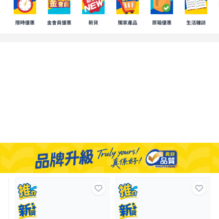
限時優惠
金會員優惠
新貨
獨家產品
原箱優惠
生活雜誌