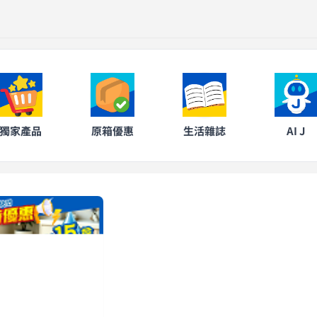
獨家產品
原箱優惠
生活雜誌
AI J