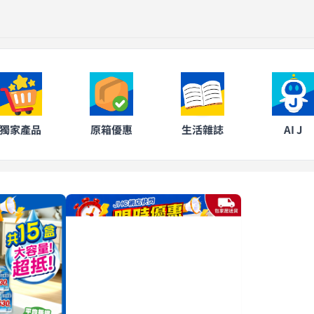
獨家產品
原箱優惠
生活雜誌
AI J