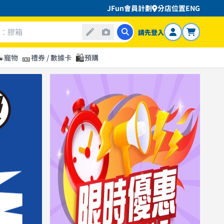
JFun會員計劃
分店位置
ENG
請先登入

🎫
🛍️
寵物
禮券 / 數據卡
預購