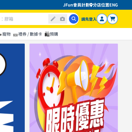
JFun會員計劃
分店位置
ENG
請先登入

🎫
🛍️
寵物
禮券 / 數據卡
預購