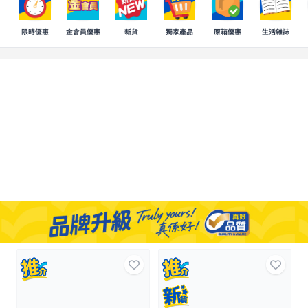
限時優惠
金會員優惠
新貨
獨家產品
原箱優惠
生活雜誌