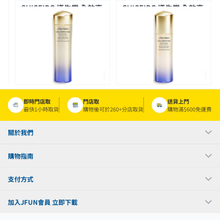
SHISEIDO 資生堂 全效亮
SHISEIDO 資生堂 全效亮
白賦活滋潤健膚水
白賦活滋潤乳液
150ml(滋潤型)
100ml(滋潤型)
$720.0
$790.0
即時門店取
門店取
送貨上門
最快1小時取貨
購物後可於260+分店取貨
購物滿$600免運費
關於我們
購物指南
支付方式
加入JFUN會員 立即下載