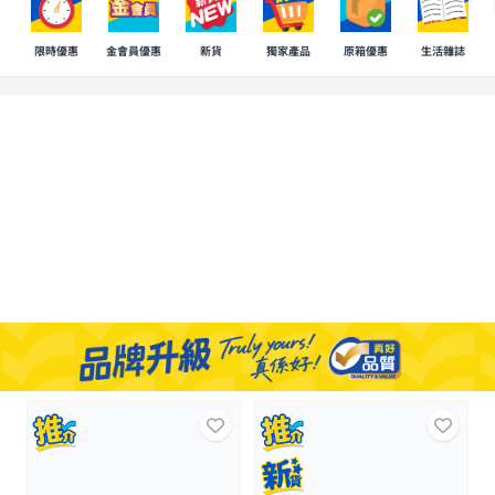
限時優惠
金會員優惠
新貨
獨家產品
原箱優惠
生活雜誌