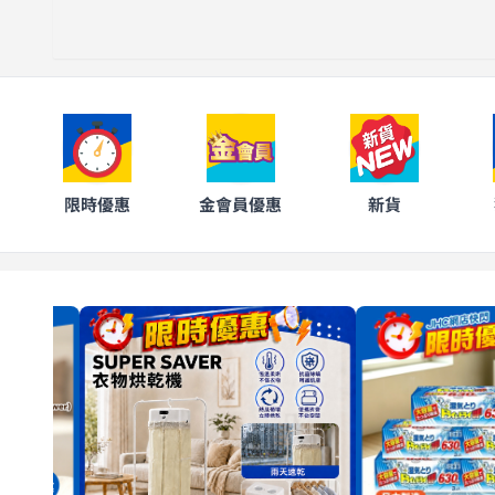
限時優惠
金會員優惠
新貨