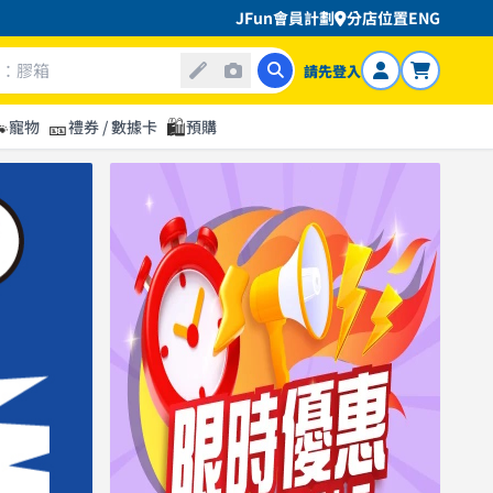
JFun會員計劃
分店位置
ENG
請先登入

🎫
🛍️
寵物
禮券 / 數據卡
預購