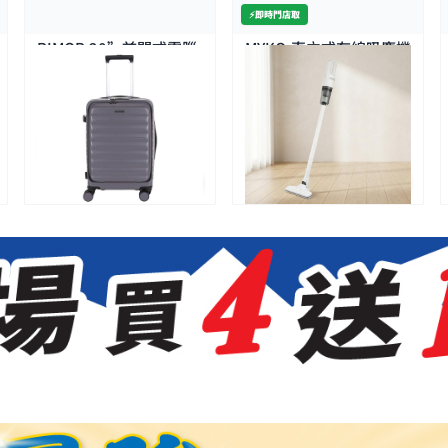
⚡️即時門店取
RIMOR-20”前開式電腦
MYKO-直立式有線吸塵機
隔層行李箱-灰色
$250.0
$99.0
$358.0
$139.0
特價
特價