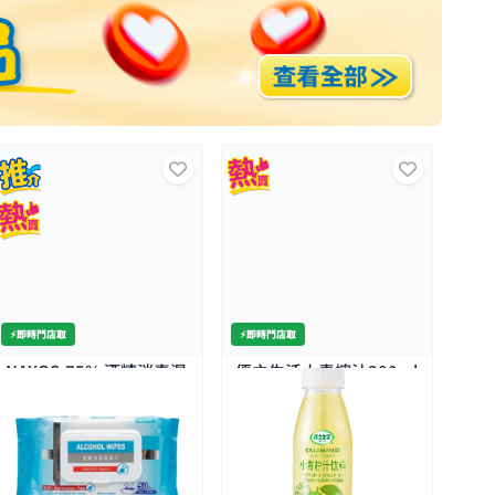
⚡️即時門店取
⚡️即時門店取
⚡️即
優之生活小青檸汁300ml
GP 超霸-特強鹼電AA22
YE
粒裝
酒 
500+
$5.9
$52.9
$3
$15/3件
全場買4送1(共選5件商品)
$9