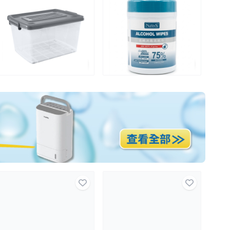
毒濕紙巾100片
疊凳
2K+
1K+
1
$19.9
$99.9
$1
全場買4送1(共選5件商品)
全場買4送1(共選5件商品)
特