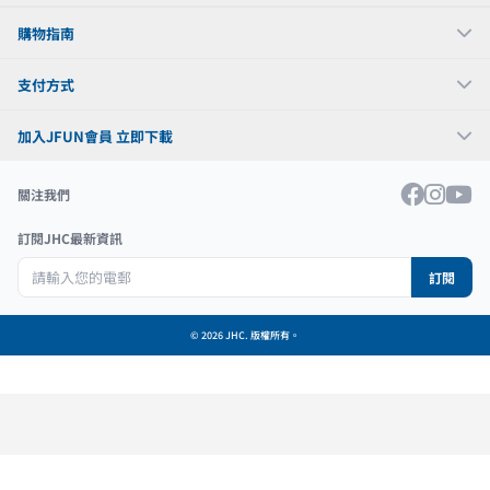
購物指南
支付方式
加入JFUN會員 立即下載
關注我們
訂閱JHC最新資訊
訂閱
© 2026 JHC. 版權所有。