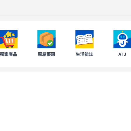
獨家產品
原箱優惠
生活雜誌
AI J