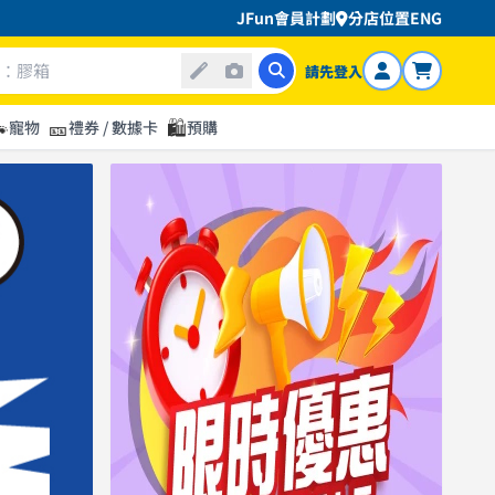
JFun會員計劃
分店位置
ENG
請先登入

🎫
🛍️
寵物
禮券 / 數據卡
預購