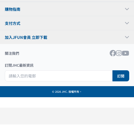
購物指南
支付方式
加入JFUN會員 立即下載
關注我們
訂閱JHC最新資訊
訂閱
© 2026 JHC. 版權所有。