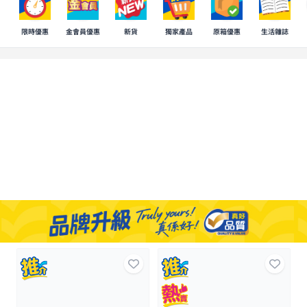
限時優惠
金會員優惠
新貨
獨家產品
原箱優惠
生活雜誌