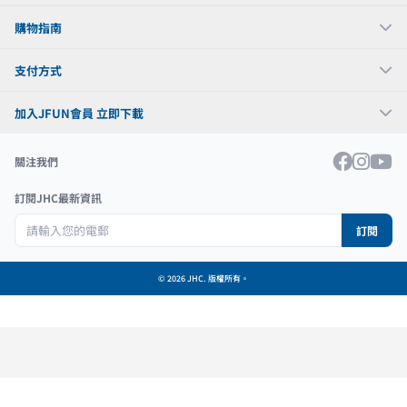
購物指南
支付方式
加入JFUN會員 立即下載
關注我們
訂閱JHC最新資訊
訂閱
© 2026 JHC. 版權所有。