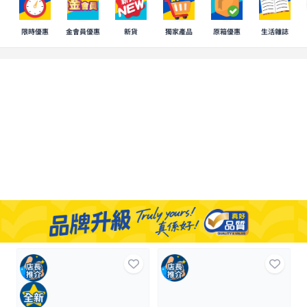
限時優惠
金會員優惠
新貨
獨家產品
原箱優惠
生活雜誌