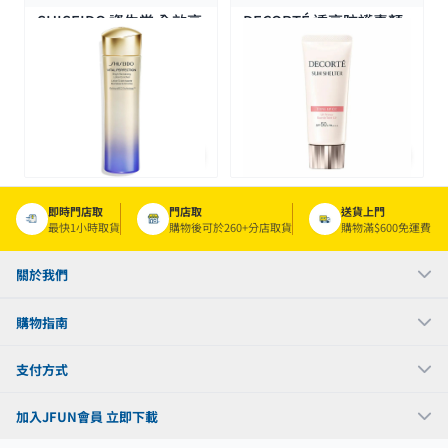
SHISEIDO 資生堂 全效亮
DECORTÉ 透亮防護素顏
白賦活滋潤健膚水
霜#01淺米色 35G
150ml(滋潤型)
SPF50+/PA++++
$720.0
$212.0
即時門店取
門店取
送貨上門
最快1小時取貨
購物後可於260+分店取貨
購物滿$600免運費
關於我們
購物指南
支付方式
加入JFUN會員 立即下載