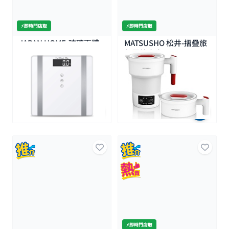
⚡️即時門店取
⚡️即時門店取
JAPAN HOME-玻璃面體
MATSUSHO 松井-摺疊旅
重脂肪磅
行電熱水壺-600ML
$99.9
$199.0
⚡️即時門店取
⚡️即時門店取