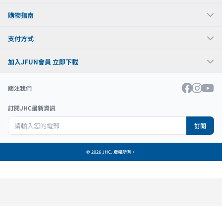
購物指南
支付方式
加入JFUN會員 立即下載
關注我們
訂閱JHC最新資訊
訂閱
© 2026 JHC. 版權所有。