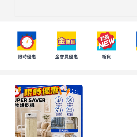
限時優惠
金會員優惠
新貨