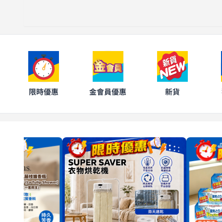
限時優惠
金會員優惠
新貨