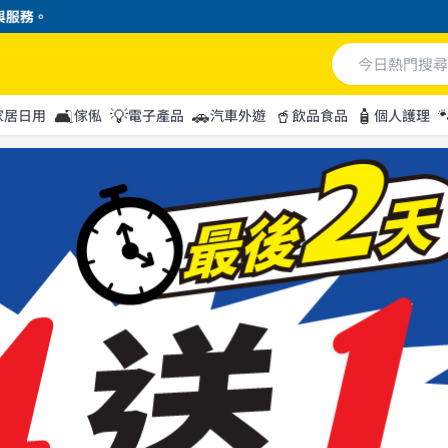
🛋️
💡
🚗
🥤
🧴

家居日用
傢俬
電子產品
汽車外遊
飲品食品
個人護理