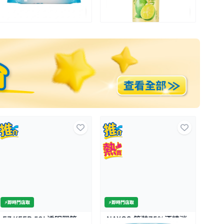
全場買4送1(共選5件商品)
⚡️即時門店取
2L透明膠箱
NAXOS-筒裝75%酒精消
JAPAN HOME-