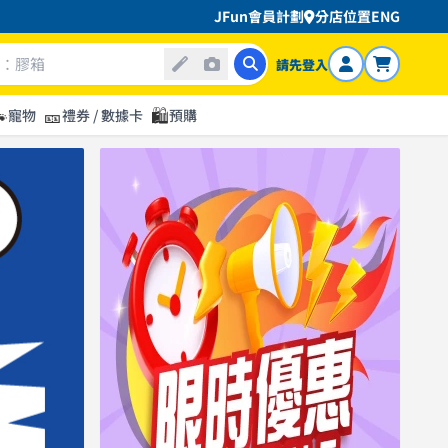
JFun會員計劃
分店位置
ENG
請先登入

🎫
🛍️
寵物
禮券 / 數據卡
預購