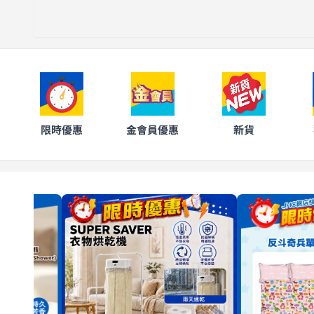
限時優惠
金會員優惠
新貨