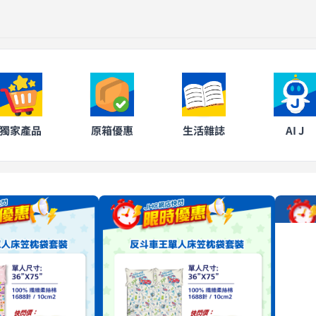
獨家產品
原箱優惠
生活雜誌
AI J