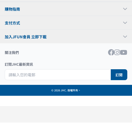
購物指南
支付方式
加入JFUN會員 立即下載
關注我們
訂閱JHC最新資訊
訂閱
© 2026 JHC. 版權所有。