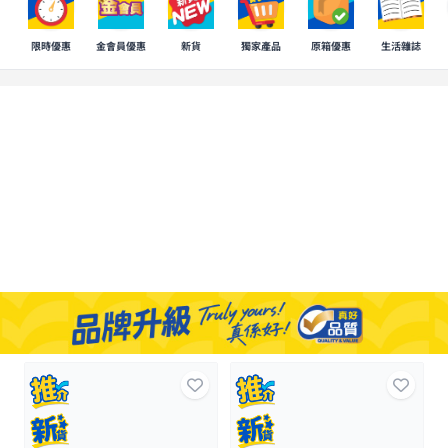
限時優惠
金會員優惠
新貨
獨家產品
原箱優惠
生活雜誌