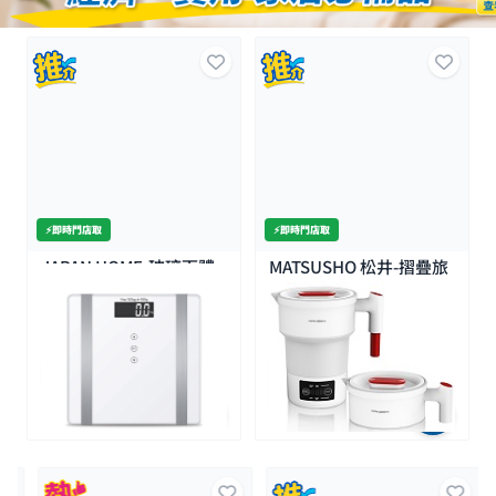
⚡️即時門店取
⚡️即時門店取
JAPAN HOME-玻璃面體
MATSUSHO 松井-摺疊旅
重脂肪磅
行電熱水壺-600ML
$99.9
$120.0
$199.0
全場買4送1(共選5件商品)
特價
全場買4送1(共選5件商品)