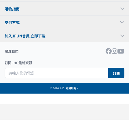
購物指南
支付方式
加入JFUN會員 立即下載
關注我們
訂閱JHC最新資訊
訂閱
© 2026 JHC. 版權所有。