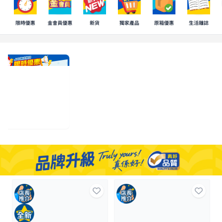
限時優惠
金會員優惠
新貨
獨家產品
原箱優惠
生活雜誌