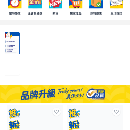
限時優惠
金會員優惠
新貨
獨家產品
原箱優惠
生活雜誌