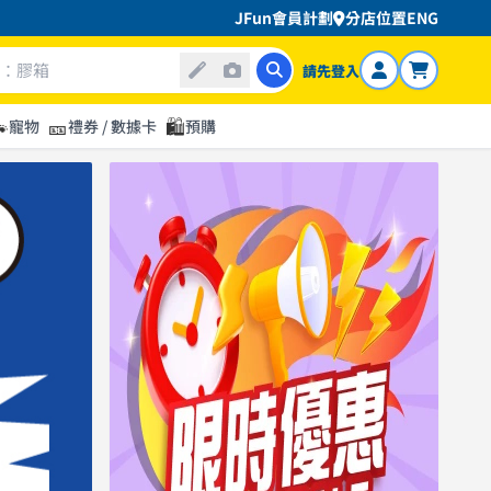
JFun會員計劃
分店位置
ENG
請先登入

🎫
🛍️
寵物
禮券 / 數據卡
預購