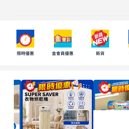
限時優惠
金會員優惠
新貨