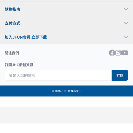
購物指南
支付方式
加入JFUN會員 立即下載
關注我們
訂閱JHC最新資訊
訂閱
© 2026 JHC. 版權所有。