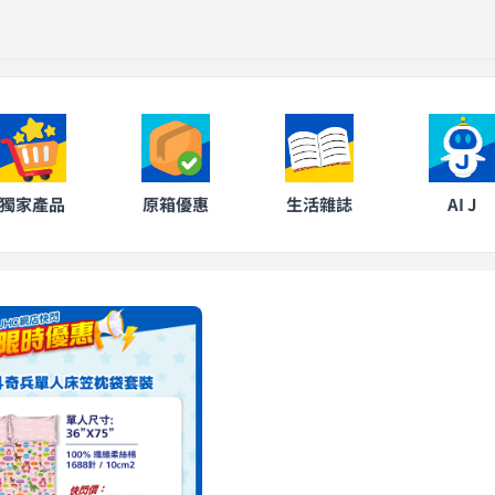
獨家產品
原箱優惠
生活雜誌
AI J