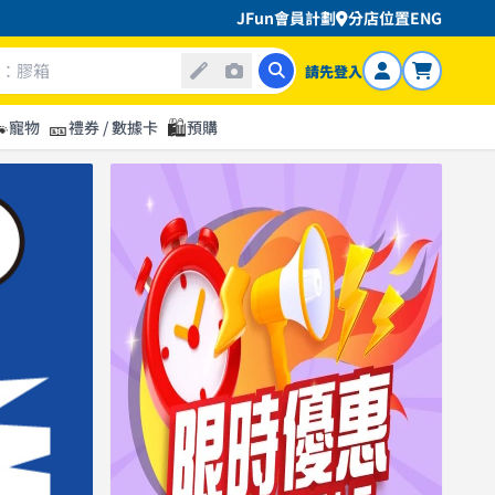
JFun會員計劃
分店位置
ENG
請先登入

🎫
🛍️
寵物
禮券 / 數據卡
預購