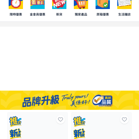
限時優惠
金會員優惠
新貨
獨家產品
原箱優惠
生活雜誌