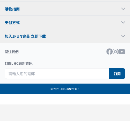
購物指南
支付方式
加入JFUN會員 立即下載
關注我們
訂閱JHC最新資訊
訂閱
© 2026 JHC. 版權所有。