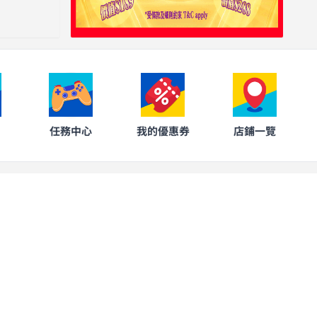
任務中心
我的優惠券
店鋪一覽