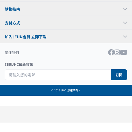
購物指南
支付方式
加入JFUN會員 立即下載
關注我們
訂閱JHC最新資訊
訂閱
© 2026 JHC. 版權所有。