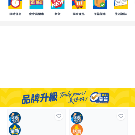
限時優惠
金會員優惠
新貨
獨家產品
原箱優惠
生活雜誌