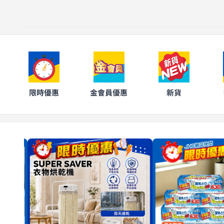
限時優惠
金會員優惠
新貨