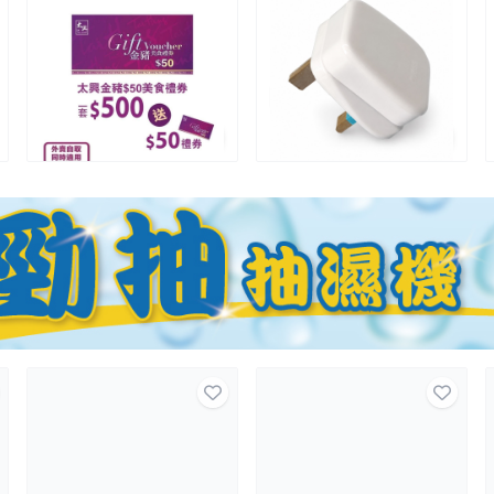
禮券($500送50)
13A13A/250V
13K+
$500.0
$15.5
全場買4送1(共選5件商品)