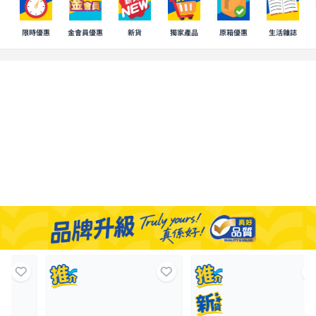
限時優惠
金會員優惠
新貨
獨家產品
原箱優惠
生活雜誌