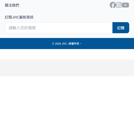
關注我們
訂閱JHC最新資訊
訂閱
© 2026 JHC. 版權所有。