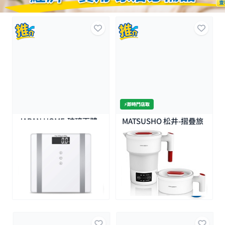
⚡️即時門店取
JAPAN HOME-玻璃面體
MATSUSHO 松井-摺疊旅
重脂肪磅
行電熱水壺-600ML
$99.9
$120.0
$199.0
全場買4送1(共選5件商品)
特價
全場買4送1(共選5件商品)