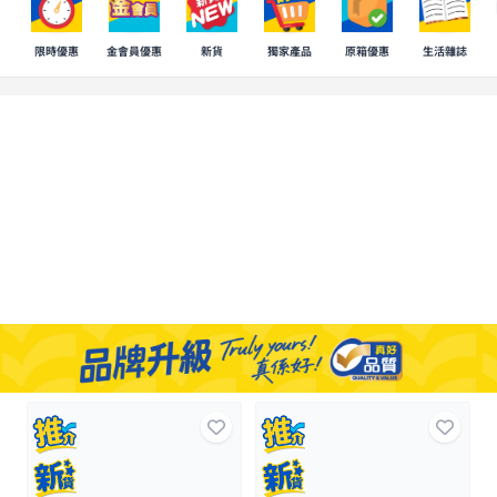
限時優惠
金會員優惠
新貨
獨家產品
原箱優惠
生活雜誌