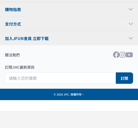
購物指南
支付方式
加入JFUN會員 立即下載
關注我們
訂閱JHC最新資訊
訂閱
© 2026 JHC. 版權所有。