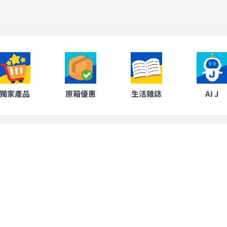
獨家產品
原箱優惠
生活雜誌
AI J