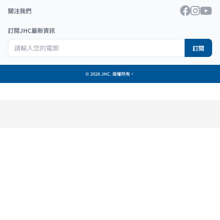
關注我們
訂閱JHC最新資訊
訂閱
© 2026 JHC. 版權所有。