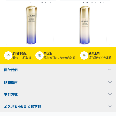
SHISEIDO 資生堂 全效亮
SHISEIDO 資生堂 全效亮
白賦活滋潤健膚水
白賦活滋潤乳液
150ml(滋潤型)
100ml(滋潤型)
$720.0
$790.0
即時門店取
門店取
送貨上門
最快1小時取貨
購物後可於260+分店取貨
購物滿$600免運費
關於我們
購物指南
支付方式
加入JFUN會員 立即下載