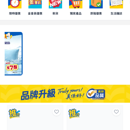
限時優惠
金會員優惠
新貨
獨家產品
原箱優惠
生活雜誌