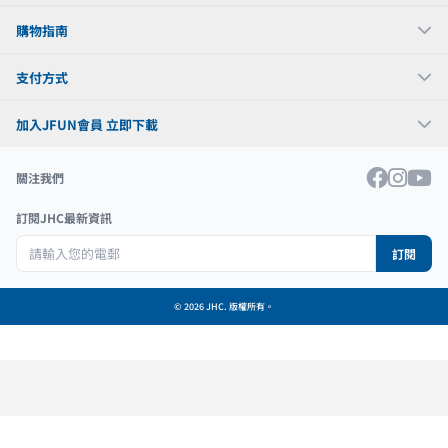
購物指南
支付方式
加入JFUN會員 立即下載
關注我們
訂閱JHC最新資訊
訂閱
© 2026 JHC. 版權所有。