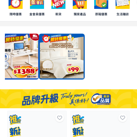
限時優惠
金會員優惠
新貨
獨家產品
原箱優惠
生活雜誌